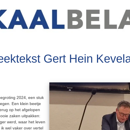
eektekst Gert Hein Kevela
groting 2024, een stuk
iegen. Een klein beetje
j terug op het afgelopen
 mooie zaken uitpakken:
er werd, waar het leven
ik wel vaker over vertel