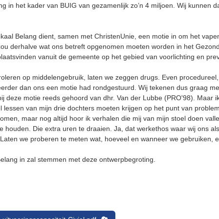
ng in het kader van BUIG van gezamenlijk zo’n 4 miljoen. Wij kunnen da
kaal Belang dient, samen met ChristenUnie, een motie in om het vapen,
zou derhalve wat ons betreft opgenomen moeten worden in het Gezonde 
plaatsvinden vanuit de gemeente op het gebied van voorlichting en preve
roleren op middelengebruik, laten we zeggen drugs. Even procedureel, 
n eerder dan ons een motie had rondgestuurd. Wij tekenen dus graag me
ij deze motie reeds gehoord van dhr. Van der Lubbe (PRO'98). Maar ik 
el lessen van mijn drie dochters moeten krijgen op het punt van probl
enomen, maar nog altijd hoor ik verhalen die mij van mijn stoel doen valle
te houden. Die extra uren te draaien. Ja, dat werkethos waar wij ons al
 Laten we proberen te meten wat, hoeveel en wanneer we gebruiken, e
 Belang in zal stemmen met deze ontwerpbegroting.