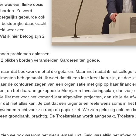
er was een flinke dosis
n borden. Zo werd
dergelijks gebeurde ook
l, bestuurlijke daadkracht
veld weer een
 ik hier betoog zijn 2
kunnen problemen oplossen.
ei, 2 blikken borden veranderden Garderen ten goede.
naar dat boekwerk met al die getallen. Maar niet nadat ik het college,
imenten heb gemaakt. Ik weet dat dit een loze kreet kan zijn, dit doe je
jaar de contouren zagen van een organisatie met grip op haar financië
emen, en het daaraan gekoppelde Meerjaren Investeringsplan, dan zie je
De lijst met voor het komend jaar afgevallen projecten, dan zie je de af
 dat niet alles kan. Je ziet dat een urgente en reële wens soms in het
mwonden recht voor z’n raap op papier zet. We zien gelukkig ook een lan
n een grondbank, prachtig. De Troelstralaan wordt aangepakt, Troelstra z
zien we ook waarom het niet allemaal lukt. Geld was altijd het afweging