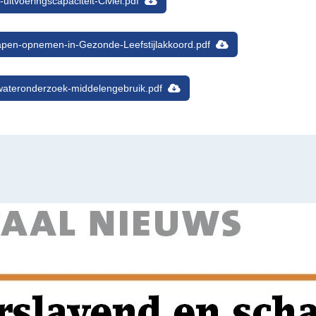
tvoeringscapaciteit-Civiel.pdf
pen-opnemen-in-Gezonde-Leefstijlakkoord.pdf
ateronderzoek-middelengebruik.pdf
: