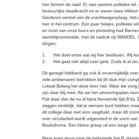
hier binnen de raad. Er was opeens politieke wil, 
bestuurlijke daadkracht en er waren twee blikke
Garderen verlost van de vrachtwagenplaag. Iets 
hier in het centrum. Een paar hekjes, politieke wi
en inzet van onze boa’s en plotseling had Barne
wandelpromenade, met de nadruk op WANDEL. Wat
dingen:
1. Het doet ertoe wat wij hier beslissen. Wij 
2. Het gaat niet altijd over geld. Zoals ik al z
Dit gezegd hebbend ga ook ik onvermijdelijk over 
vele ambtenaren betrokken bij dit stuk mijn compl
Lokaal Belang het deze keer niet. Waar we vorig 
zijn daar blij mee. Als we het uitvoeringsplan n
Pak daar dan de nu al bijna beroemde lijst B bij. 
zeggen eindelijk, dat je wensen kunt hebben maar
dit college daar niet voor wegduikt, maar dit ono
over circulariteit wordt uitgevoerd in de vorm va
Boulodrome. Een kleine greep uit een lange lijst.
Maar even terug naar de befaamde lijst B, daarin 