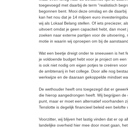
toegevoegd met daarbij de term “realistisch begr
begonnen bent. Mooi deze omslag en de daarbij 
kan het nou dat je 14 miljoen euro investeringsbud
wij als Lokaal Belang stellen. Of iets preciezer, a
uitvoert omdat je geen capaciteit hebt, dan moet 
zoeken naar externe partijen voor de uitvoering, 
motie in waarin wij oproepen om bij de aanstaand
Wat een beetje dreigt onder te sneeuwen is het f
je voldoende budget hebt voor je project om een 
is ook niet nodig om eigen potjes te creëren voo
de ambtenarij in het college. Door alle nog best
werkwijze en de daaraan gekoppelde mindset waa
De wethouder heeft ons toegezegd dat er gewerkt 
die hierop aangedrongen heeft. Wij begrijpen d
punt, maar er moet een alternatief voorhanden zi
Tenslotte is degelijk financieel beleid een belofte 
Voorzitter, wij blijven het lastig vinden dat er op
landelijke overheid hier mee door moet gaan, het