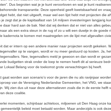
oten”. Dus begroten wat je je kunt veroorloven en wat je kunt realiser
behorende transparantie. Deze openheid geeft kwetsbaarheid en vraa
get hebt, dat niet uitgeeft, maar wel een lijst hebt met projecten die 
ls je zegt dat je de kapitaallast van 14 miljoen investeringen langjarig 
je daar hard aan de bak. Niet dat wij denken dat er niet van alles geb
maar als een extra steun in de rug of zo u wilt een duwtje in de goede
e kadernota te komen met maatregelen om de lijst met afgevallen civi
eit dat er intern op een andere manier naar projecten wordt gekeken. 
tegenvaller op te vangen, wordt er nu meer gestuurd op kosten. Ja, he
r tegenvallers. Nee, tegenvallers meld je gewoon en dan wordt er geza
aande budgetten strak onder de loep te nemen heeft dit al serieuze be
r Lokaal Belang voor de toekomst grote verwachtingen bij heeft.
gaat worden aan scenario’s voor de jaren die nu als ravijnjaar worden 
e oproep van de Vereniging Nederlandse Gemeenten, het VNG, we staan 
jn. Wij zien dus uit naar deze alternatieven zoals die in de eerste hel
van deze coalitie.
 allerlei momenten, schijnbaar achteloos, miljoenen uit Den Haag onze kan
 gemeentelijk beleid moet betaald worden. Maar anderzijds is ook deze