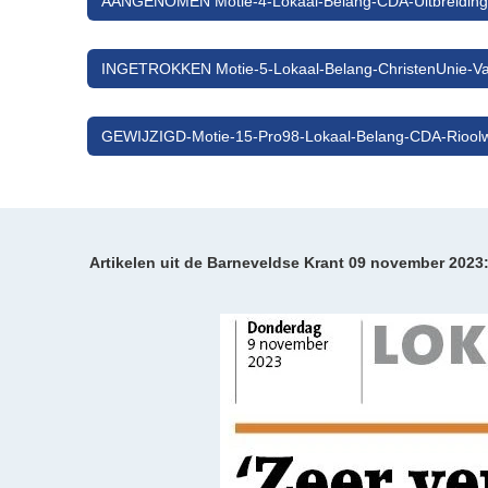
AANGENOMEN Motie-4-Lokaal-Belang-CDA-Uitbreiding-ui
INGETROKKEN Motie-5-Lokaal-Belang-ChristenUnie-Va
GEWIJZIGD-Motie-15-Pro98-Lokaal-Belang-CDA-Rioolw
Artikelen uit de Barneveldse Krant 09 november 2023