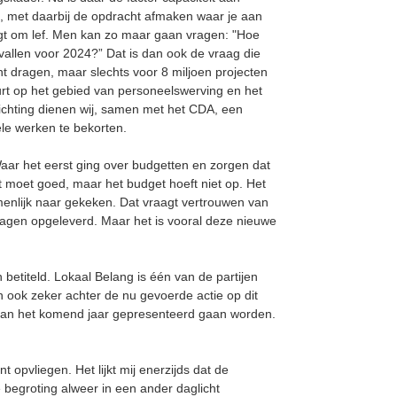
en, met daarbij de opdracht afmaken waar je aan
gt om lef. Men kan zo maar gaan vragen: "Hoe
afvallen voor 2024?” Dat is dan ook de vraag die
kunt dragen, maar slechts voor 8 miljoen projecten
eurt op het gebied van personeelswerving en het
 richting dienen wij, samen met het CDA, een
ele werken te bekorten.
Waar het eerst ging over budgetten en zorgen dat
t moet goed, maar het budget hoeft niet op. Het
menlijk naar gekeken. Dat vraagt vertrouwen van
dragen opgeleverd. Maar het is vooral deze nieuwe
betiteld. Lokaal Belang is één van de partijen
ook zeker achter de nu gevoerde actie op dit
ft van het komend jaar gepresenteerd gaan worden.
t opvliegen. Het lijkt mij enerzijds dat de
 begroting alweer in een ander daglicht