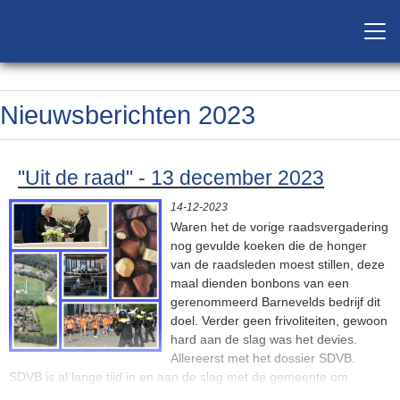
Nieuwsberichten 2023
"Uit de raad" - 13 december 2023
14-12-2023
Waren het de vorige raadsvergadering
nog gevulde koeken die de honger
van de raadsleden moest stillen, deze
maal dienden bonbons van een
gerenommeerd Barnevelds bedrijf dit
doel. Verder geen frivoliteiten, gewoon
hard aan de slag was het devies.
Allereerst met het dossier SDVB.
SDVB is al lange tijd in en aan de slag met de gemeente om
uitbreiding van haar sportpark gerealiseerd te krijgen. Op het