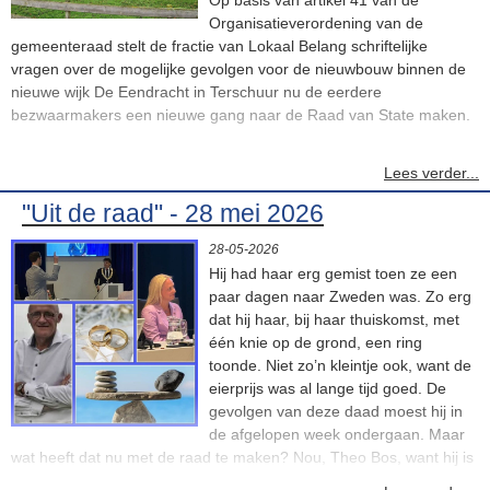
Op basis van artikel 41 van de
Organisatieverordening van de
gemeenteraad stelt de fractie van Lokaal Belang schriftelijke
vragen over de mogelijke gevolgen voor de nieuwbouw binnen de
nieuwe wijk De Eendracht in Terschuur nu de eerdere
bezwaarmakers een nieuwe gang naar de Raad van State maken.
Opnieuw blijft onzeker wanneer de beoogde nieuwbouw van de
Lees verder...
scholen daadwerkelijk kan starten. Voor Terschuur en Zwartebroek
is dit een zorgelijke ontwikkeling.
"Uit de raad" - 28 mei 2026
28-05-2026
Al langer leven er zorgen in de dorpen over de voortgang van De
Hij had haar erg gemist toen ze een
Eendracht en de gevolgen daarvan voor belangrijke voorzieningen.
paar dagen naar Zweden was. Zo erg
In het najaar van 2024 heeft het college op vragen van het CDA
dat hij haar, bij haar thuiskomst, met
aangegeven dat het de zorgen van inwoners ten aanzien hiervan
één knie op de grond, een ring
kent en herkent. Lokaal Belang heeft op 29 januari 2025
toonde. Niet zo’n kleintje ook, want de
schriftelijke vragen gesteld over de voortgang van de nieuwbouw
eierprijs was al lange tijd goed. De
van de basisscholen in Zwartebroek en Terschuur. In de
gevolgen van deze daad moest hij in
beantwoording van 6 mei 2025 gaf het college aan dat het op de
de afgelopen week ondergaan. Maar
hoogte is van de zorgen van de schoolbesturen en dat er
wat heeft dat nu met de raad te maken? Nou, Theo Bos, want hij is
regelmatig overleg plaatsvindt. Op de vraag of er een alternatief
de kniebuiger uit de bovenste regels, vond dat de raad mee mocht
plan, een plan B, was voor het geval De Eendracht zou worden