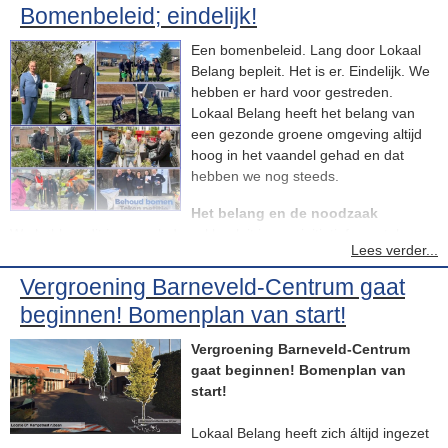
Bomenbeleid; eindelijk!
Een bomenbeleid. Lang door Lokaal
Belang bepleit. Het is er. Eindelijk. We
hebben er hard voor gestreden.
Lokaal Belang heeft het belang van
een gezonde groene omgeving altijd
hoog in het vaandel gehad en dat
hebben we nog steeds.
Het belang en de noodzaak
We hebben dit jaren geleden al bepleit in een initiatiefvoorstel
Lees verder...
(2020). Dat haalde het niet. Soms ben je te vroeg, als koploper en
pionier. Dan sta je aan een deur te rammelen waarvan niemand
Vergroening Barneveld-Centrum gaat
nog de noodzaak ziet dat die open zou moeten.
beginnen! Bomenplan van start!
Gelukkig is geleidelijk de noodzaak voor meer groen, beter
Vergroening Barneveld-Centrum
groenbeheer, bescherming van biodiversiteit, steeds meer gaan
gaat beginnen! Bomenplan van
leven. Hier in de gemeente Barneveld, in de provincie, in Den
start!
Haag, en in Europa. Af en toe schoorvoetend, maar het belang
begint door te dringen.
Lokaal Belang heeft zich áltijd ingezet