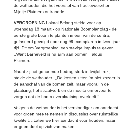
de wethouder, die het voorstel van fractievoorzitter
Mijntje Pluimers ontraadde.
VERGROENING
Lokaal Belang stelde voor op
woensdag 18 maart - op Nationale Boomplantdag - de
eerste grote boom te planten in één van de centra,
gefaseerd gevolgd door nog 99 exemplaren in twee jaar
tijd. Dit om 'vergroening' een stevige impuls te geven.
,,Want Barneveld is nu arm aan bomen'', aldus
Pluimers.
Nadat zij het genoemde bedrag sterk in twijfel trok,
stelde de wethouder: ,,De kosten zitten 'm niet zozeer in
de aanschaf van de bomen zelf, maar vooral in de
plaatsing, het straatwerk en de moeite om ervoor te
zorgen dat de boom overplaatsing overleeft.''
Volgens de wethouder is het verstandiger om aandacht
voor groen mee te nemen in discussies over ruimtelijke
kwaliteit. ,,Laten we hier aandacht voor houden, maar
er geen doel op zich van maken.''