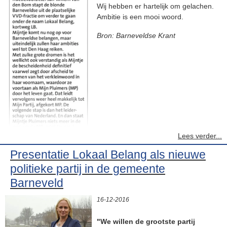
Een 'serious' iets en zeker geen geintje
Wij hebben er hartelijk om gelachen.
Ambitie is een mooi woord.
Zij kochten eieren zonder ze kapot te tikken
En laten ook hier 'de kinderen niet stikken'
Bron: Barneveldse Krant
Hopelijk vinden ze politiek ook het 'Columbus Ei'
En steunen ook de plaatselijke cultuur daarbij
Copyright:
Marti
Jansen
Lees verder...
Presentatie Lokaal Belang als nieuwe
politieke partij in de gemeente
Barneveld
16-12-2016
"We willen de grootste partij