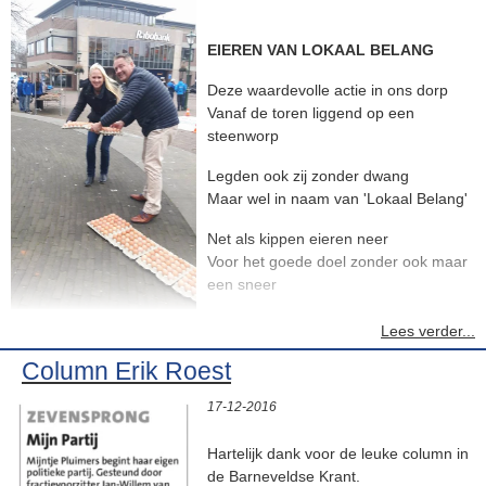
EIEREN VAN LOKAAL BELANG
Deze waardevolle actie in ons dorp
Vanaf de toren liggend op een
steenworp
Legden ook zij zonder dwang
Maar wel in naam van 'Lokaal Belang'
Net als kippen eieren neer
Voor het goede doel zonder ook maar
een sneer
Naar oude politiek die gewoon wordt
Lees verder...
geëerd
Column Erik Roest
En tot het einde bovenal gerespecteerd
17-12-2016
Want een nieuwe partij is 'born'
Van Barnevelders en niet van een witte leghorn
Hartelijk dank voor de leuke column in
Maar voor u en mij.. van Mijntje
de Barneveldse Krant.