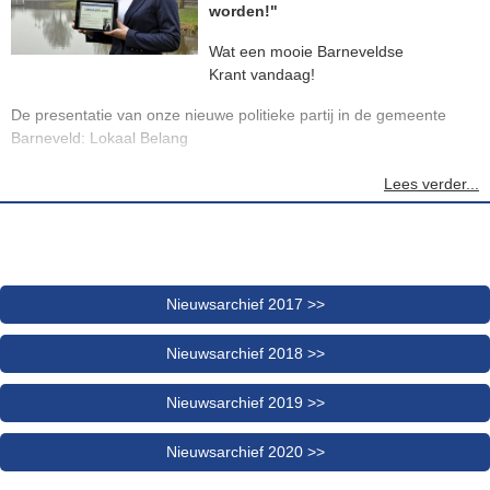
worden!"
Wat een mooie Barneveldse
Krant vandaag!
De presentatie van onze nieuwe politieke partij in de gemeente
Barneveld: Lokaal Belang
Wij doen mee met de gemeenteraadsverkiezingen op 21 maart
Lees verder...
2018, waarbij wij de grootste partij willen worden.
Wij zijn trots en blij deze stap te hebben gezet.
Bron: Barneveldse Krant 17 december 2016
Nieuwsarchief 2017 >>
Nieuwsarchief 2018 >>
U kunt het krantenbericht hieronder downloaden of klik op de
foto's voor een vergrote weergave.
Nieuwsarchief 2019 >>
Nieuwsarchief 2020 >>