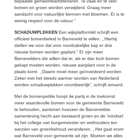
bepaalde gemeenteambtenaren. Te vaak en te veel
bomen en groen worden verwijderd. Graag meer
aandacht voor natuurlijke bermen met bloemen. Er is te
weinig respect voor de natuur."
SCHADUWPLEKKEN
Een wijkplatformlid schrijft een
officieel bomenbeleid in Barneveld te willen. ,,Hierbij
stellen we voor dat voor noodzakelijke kap er drie
nieuwe bomen worden geplant." Er zijn meer
Barnevelders die willen dat er, als er dan toch bomen
gekapt moeten worden, nieuwe aanplant voor in de
plaats komt. ,,Daarin moet meer geïnvesteerd worden.
Zeker met het steeds warmer worden van Nederland
worden schaduwplekken onontbeerlijk", schrijft iemand.
Met de bomenpetitie hoopt de partij in de toekomst
meer waardevolle bomen voor de gemeente Barneveld
te behouden, aantonen hoezeer de Barneveldse
samenleving hecht aan bestaand groen en de 'mindset'
bij het college van burgemeester en wethouders ten
aanzien van groenbehoud veranderen. ,,Het gaat erom
wat Barneveld voor gemeente wil zijn. Moeten we alles