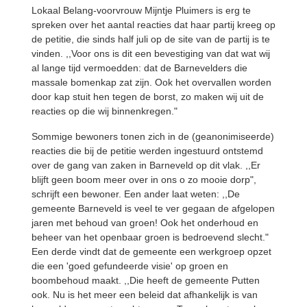
Lokaal Belang-voorvrouw Mijntje Pluimers is erg te
spreken over het aantal reacties dat haar partij kreeg op
de petitie, die sinds half juli op de site van de partij is te
vinden. ,,Voor ons is dit een bevestiging van dat wat wij
al lange tijd vermoedden: dat de Barnevelders die
massale bomenkap zat zijn. Ook het overvallen worden
door kap stuit hen tegen de borst, zo maken wij uit de
reacties op die wij binnenkregen."
Sommige bewoners tonen zich in de (geanonimiseerde)
reacties die bij de petitie werden ingestuurd ontstemd
over de gang van zaken in Barneveld op dit vlak. ,,Er
blijft geen boom meer over in ons o zo mooie dorp",
schrijft een bewoner. Een ander laat weten: ,,De
gemeente Barneveld is veel te ver gegaan de afgelopen
jaren met behoud van groen! Ook het onderhoud en
beheer van het openbaar groen is bedroevend slecht."
Een derde vindt dat de gemeente een werkgroep opzet
die een 'goed gefundeerde visie' op groen en
boombehoud maakt. ,,Die heeft de gemeente Putten
ook. Nu is het meer een beleid dat afhankelijk is van