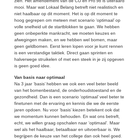
zien. Het amendement van de CU en Pro’98 is uiteraard
mooi. Maar wat Lokaal Belang betreft niet realistisch en
niet haalbaar op dit moment. Het is op dit moment te
hoog gegrepen om meteen met scenario ‘optimaal’ op
volle snelheid uit de startblokken te gaan. We hebben
geen onbeperkte mankracht, we moeten keuzes en
afwegingen maken, en we hebben wel bomen, maar
geen geldbomen. Eerst leren lopen voor je kunt rennen
is een verstandige taktiek. Direct gaan sprinten en
halverwege struikelen of met een steek in je zij opgeven
is geen goed idee.
Van basis naar optimaal
Na 3 jaar ‘basis’ hebben we ook een veel beter beeld
van het bomenbestand, de onderhoudstoestand en de
gezondheid. Dan is een scenario ‘optimaal’ veel beter te
finetunen met de ervaring en kennis die we de eerste
jaren opdoen. Nu voor ‘basis’ kiezen betekent ook dat
we momentum kunnen behouden. En wat ons betreft,
echt, we willen graag opschalen naar ‘optimaal’. Maar
wel als het haalbaar, betaalbaar en uitvoerbaar is. We
begrijpen de keuze van het college dan ook heel goed.