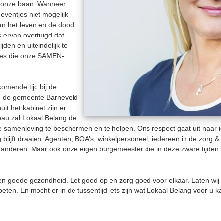
f onze baan. Wanneer
eventjes niet mogelijk
n het leven en de dood.
s ervan overtuigd dat
jden en uiteindelijk te
ties die onze SAMEN-
komende tijd bij de
an de gemeente Barneveld
t het kabinet zijn er
eau zal Lokaal Belang de
samenleving te beschermen en te helpen. Ons respect gaat uit naar i
ing blijft draaien. Agenten, BOA’s, winkelpersoneel, iedereen in de zorg
e anderen. Maar ook onze eigen burgemeester die in deze zware tijden e
n goede gezondheid. Let goed op en zorg goed voor elkaar. Laten wij ho
ten. En mocht er in de tussentijd iets zijn wat Lokaal Belang voor u