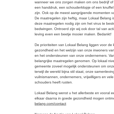
wanneer we ons zorgen maken om ons bedrijf o
een handdruk, een schouderklopje of een knuffel 
zijn. Ook op de meest aangrijpende momenten va
De maatregelen zijn heftig, maar Lokaal Belang i
deze maatregelen nodig zijn om het virus te bestri
bedwingen. Ontroerd zijn wij ook door tal van ac
leving even een beetje mooier maken. Bedankt!
De prioriteiten van Lokaal Belang liggen voor de 
gezondheid en het welzijn van onze inwoners v
en het ondersteunen van onze ondernemers. Vanui
belangrijke maatregelen genomen. Op lokaal niv
gemeente zoveel mogelijk ondersteunen om onze 
terwijl de wereld bijna stil staat, onze samenlev
vuilnismannen, ondernemers, vrijwilligers en vel
schouders heeft rusten.
Lokaal Belang wenst u het allerbeste en vooral ee
elkaar daarna in goede gezondheid mogen ontmoe
belang.com/contact