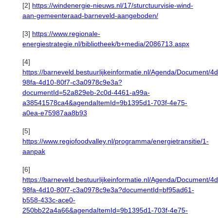
[2]
https://windenergie-nieuws.nl/17/sturctuurvisie-wind-
aan-gemeenteraad-barneveld-aangeboden/
[3]
https://www.regionale-
energiestrategie.nl/bibliotheek/b+media/2086713.aspx
[4]
https://barneveld.bestuurlijkeinformatie.nl/Agenda/Document/
98fa-4d10-80f7-c3a0978c9e3a?
documentId=52a829eb-2c0d-4461-a99a-
a38541578ca4&agendaItemId=9b1395d1-703f-4e75-
a0ea-e75987aa8b93
[5]
https://www.regiofoodvalley.nl/programma/energietransitie/1-
aanpak
[6]
https://barneveld.bestuurlijkeinformatie.nl/Agenda/Document/
98fa-4d10-80f7-c3a0978c9e3a?documentId=bf95ad61-
b558-433c-ace0-
250bb22a4a66&agendaItemId=9b1395d1-703f-4e75-