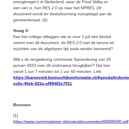
energieregio’s in Nederland, waar de Food Valley er
een van is, hun RES 2.0 op naar het NPRES. Dit
document wordt ter besluitvorming voorgelegd aan de
gemeenteraad. (6)
Vraag 4:
Kan het college uitleggen wie er voor 1 juli een besluit
neemt over dit document, de RES 2.0 met de kennis en
inzichten van de afgelopen tijd zoals eerder benoemd?
Wilt u de vergadering commissie Samenleving van 25
januari 2023 over dit onderwerp terugkijken? Dat kan
vanaf 1 uur 7 minuten tot 1 uur 50 minuten. Link:
https://barneveld.bestuurlijkeinformatie.nl/Agenda/Index/
cc0c-40eb-922a-ef99482c7911
Bronnen:
[1]
https://www.commissiemer.nl/projectdocumenten/00006590.pdf