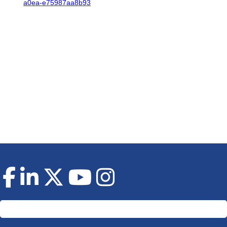
a0ea-e75987aa8b93
Doneer