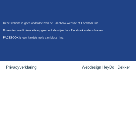
Deze website is geen onderdeel van de Facebook-website of Facebook Inc.
Bovendien wordt deze site op geen enkele wijze door Facebook onderschreven.
FACEBOOK is een handelsmerk van Meta , Inc.
Privacyverklaring
Webdesign HeyDo | Dekker