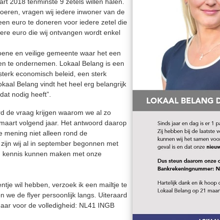
aart 2018 tenminste 9 zetels willen halen.
oeren, vragen wij iedere inwoner van de
en euro te doneren voor iedere zetel die
edere euro die wij ontvangen wordt enkel
oene en veilige gemeente waar het een
 en te ondernemen. Lokaal Belang is een
 sterk economisch beleid, een sterk
Lokaal Belang vindt het heel erg belangrijk
at nodig heeft”.
ard de vraag krijgen waarom we al zo
 maart volgend jaar. Het antwoord daarop
 mening niet alleen rond de
 zijn wij al in september begonnen met
n kennis kunnen maken met onze
ntje wil hebben, verzoek ik een mailtje te
n we de flyer persoonlijk langs. Uiteraard
aar voor de volledigheid: NL41 INGB