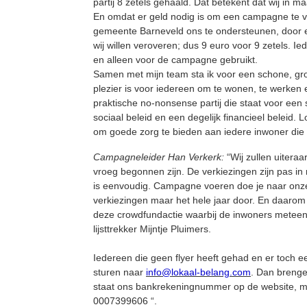
partij 8 zetels gehaald. Dat betekent dat wij in m
En omdat er geld nodig is om een campagne te v
gemeente Barneveld ons te ondersteunen, door e
wij willen veroveren; dus 9 euro voor 9 zetels. I
en alleen voor de campagne gebruikt.
Samen met mijn team sta ik voor een schone, gr
plezier is voor iedereen om te wonen, te werken
praktische no-nonsense partij die staat voor een
sociaal beleid en een degelijk financieel beleid. 
om goede zorg te bieden aan iedere inwoner die d
Campagneleider Han Verkerk:
“Wij zullen uitera
vroeg begonnen zijn. De verkiezingen zijn pas in
is eenvoudig. Campagne voeren doe je naar onze
verkiezingen maar het hele jaar door. En daarom
deze crowdfundactie waarbij de inwoners metee
lijsttrekker Mijntje Pluimers.
Iedereen die geen flyer heeft gehad en er toch ee
sturen naar
info@lokaal-belang.com
. Dan brenge
staat ons bankrekeningnummer op de website, m
0007399606 “.