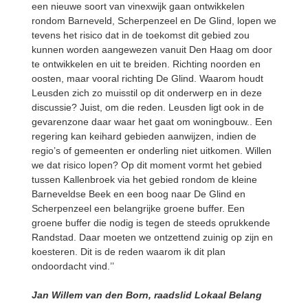
een nieuwe soort van vinexwijk gaan ontwikkelen
rondom Barneveld, Scherpenzeel en De Glind, lopen we
tevens het risico dat in de toekomst dit gebied zou
kunnen worden aangewezen vanuit Den Haag om door
te ontwikkelen en uit te breiden. Richting noorden en
oosten, maar vooral richting De Glind. Waarom houdt
Leusden zich zo muisstil op dit onderwerp en in deze
discussie? Juist, om die reden. Leusden ligt ook in de
gevarenzone daar waar het gaat om woningbouw.. Een
regering kan keihard gebieden aanwijzen, indien de
regio’s of gemeenten er onderling niet uitkomen. Willen
we dat risico lopen? Op dit moment vormt het gebied
tussen Kallenbroek via het gebied rondom de kleine
Barneveldse Beek en een boog naar De Glind en
Scherpenzeel een belangrijke groene buffer. Een
groene buffer die nodig is tegen de steeds oprukkende
Randstad. Daar moeten we ontzettend zuinig op zijn en
koesteren. Dit is de reden waarom ik dit plan
ondoordacht vind.’’
Jan Willem van den Born, raadslid Lokaal Belang