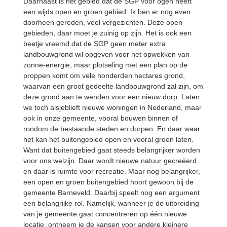
Daarnaast is het gebied dat de SGP voor ogen heeft
een wijds open en groen gebied. Ik ben er nog even
doorheen gereden, veel vergezichten. Deze open
gebieden, daar moet je zuinig op zijn. Het is ook een
beetje vreemd dat de SGP geen meter extra
landbouwgrond wil opgeven voor het opwekken van
zonne-energie, maar plotseling met een plan op de
proppen komt om vele honderden hectares grond,
waarvan een groot gedeelte landbouwgrond zal zijn, om
deze grond aan te wenden voor een nieuw dorp. Laten
we toch alsjeblieft nieuwe woningen in Nederland, maar
ook in onze gemeente, vooral bouwen binnen of
rondom de bestaande steden en dorpen. En daar waar
het kan het buitengebied open en vooral groen laten.
Want dat buitengebied gaat steeds belangrijker worden
voor ons welzijn. Daar wordt nieuwe natuur gecreëerd
en daar is ruimte voor recreatie. Maar nog belangrijker,
een open en groen buitengebied hoort gewoon bij de
gemeente Barneveld. Daarbij speelt nog een argument
een belangrijke rol. Namelijk, wanneer je de uitbreiding
van je gemeente gaat concentreren op één nieuwe
locatie, ontneem je de kansen voor andere kleinere