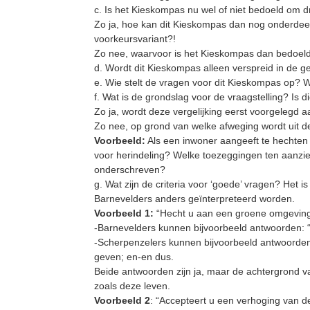
c. Is het Kieskompas nu wel of niet bedoeld om d
Zo ja, hoe kan dit Kieskompas dan nog onderdeel u
voorkeursvariant?!
Zo nee, waarvoor is het Kieskompas dan bedoel
d. Wordt dit Kieskompas alleen verspreid in de 
e. Wie stelt de vragen voor dit Kieskompas op? W
f. Wat is de grondslag voor de vraagstelling? Is d
Zo ja, wordt deze vergelijking eerst voorgelegd 
Zo nee, op grond van welke afweging wordt uit d
Voorbeeld:
Als een inwoner aangeeft te hechten
voor herindeling? Welke toezeggingen ten aanz
onderschreven?
g. Wat zijn de criteria voor ‘goede’ vragen? Het 
Barnevelders anders geïnterpreteerd worden.
Voorbeeld 1:
“Hecht u aan een groene omgevin
-Barnevelders kunnen bijvoorbeeld antwoorden: “J
-Scherpenzelers kunnen bijvoorbeeld antwoorden
geven; en-en dus.
Beide antwoorden zijn ja, maar de achtergrond va
zoals deze leven.
Voorbeeld 2
: “Accepteert u een verhoging van 