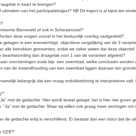
raagvlak in kaart te brengen?
itmaken van het participatietraject? NB Dit traject is al bijna ten eind
d?
gemeente Barneveld of ook in Scherpenzeel?
orden deze vragen vooraf in het bestuurlijk overleg vastgesteld?
ie gelegen in een evenwichtige, objectieve vergelijking van de 3 varian
aan alle betrokken gemeenten, zodat we zeker weten dat deze objectief 
e beantwoording dan draagvlak voor 1 van de varianten afgeleid?
 aan voorzieningen zoals bijv. een zwembad, welke conclusies worden
ien van de instandhouding van een zwembad liggen daaraan ten grond
is namelijk belangrijk dat een vraag ondubbelzinnig te interpreteren val
g?”
a” met de gedachte: Hier wordt teveel gekapt; het is hier niet groen 
: “Ja” met de gedachte: Maar wij willen ook graag meer woningen om 
n de gedachte erbij is verschillend. Er bestaat dan een risico dat de u
de OZB?”