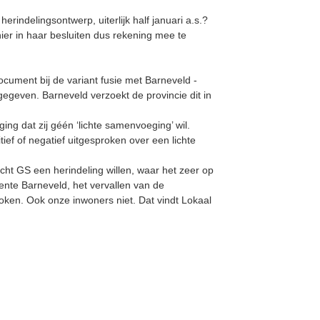
rindelingsontwerp, uiterlijk half januari a.s.?
hier in haar besluiten dus rekening mee te
ocument bij de variant fusie met Barneveld -
gegeven. Barneveld verzoekt de provincie dit in
ging dat zij géén ‘lichte samenvoeging’ wil.
ef of negatief uitgesproken over een lichte
ht GS een herindeling willen, waar het zeer op
meente Barneveld, het vervallen van de
ken. Ook onze inwoners niet. Dat vindt Lokaal