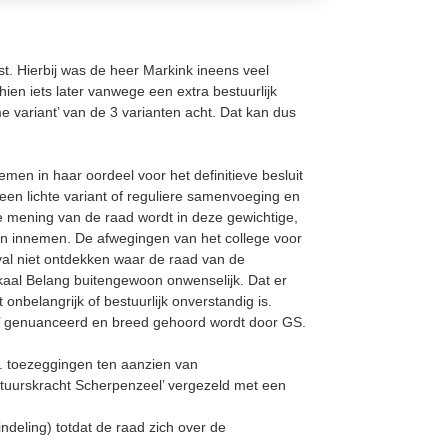
. Hierbij was de heer Markink ineens veel
chien iets later vanwege een extra bestuurlijk
 variant’ van de 3 varianten acht. Dat kan dus
n in haar oordeel voor het definitieve besluit
, een lichte variant of reguliere samenvoeging en
e mening van de raad wordt in deze gewichtige,
nen innemen. De afwegingen van het college voor
val niet ontdekken waar de raad van de
kaal Belang buitengewoon onwenselijk. Dat er
nbelangrijk of bestuurlijk onverstandig is.
d’ genuanceerd en breed gehoord wordt door GS.
q. toezeggingen ten aanzien van
stuurskracht Scherpenzeel’ vergezeld met een
ndeling) totdat de raad zich over de