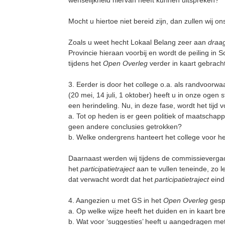
wenselijkheid hiervan heeft kunnen uitspreken?
Mocht u hiertoe niet bereid zijn, dan zullen wij 
Zoals u weet hecht Lokaal Belang zeer aan
draa
Provincie hieraan voorbij en wordt de peiling in
tijdens het
Open Overleg
verder in kaart gebrach
3. Eerder is door het college o.a. als randvoorw
(20 mei, 14 juli, 1 oktober) heeft u in onze ogen s
een herindeling. Nu, in deze fase, wordt het tijd v
a. Tot op heden is er geen politiek of maatschap
geen andere conclusies getrokken?
b. Welke ondergrens hanteert het college voor h
Daarnaast werden wij tijdens de commissievergad
het
participatietraject
aan te vullen teneinde, zo l
dat verwacht wordt dat het
participatietraject
eind 
4. Aangezien u met GS in het
Open Overleg
gesp
a. Op welke wijze heeft het duiden en in kaart b
b. Wat voor ‘suggesties’ heeft u aangedragen met