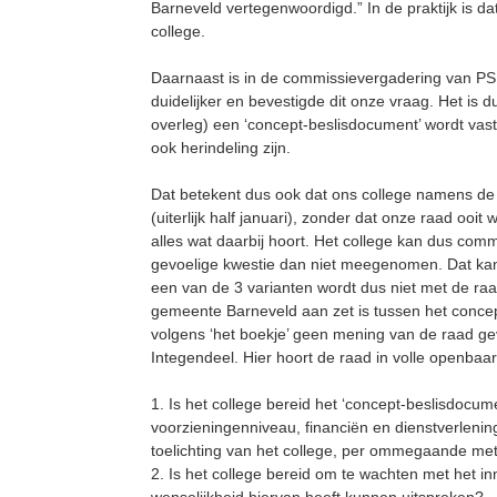
Barneveld vertegenwoordigd.” In de praktijk is d
college.
Daarnaast is in de commissievergadering van PS 
duidelijker en bevestigde dit onze vraag. Het is d
overleg) een ‘concept-beslisdocument’ wordt vast
ook herindeling zijn.
Dat betekent dus ook dat ons college namens de
(uiterlijk half januari), zonder dat onze raad ooi
alles wat daarbij hoort. Het college kan dus co
gevoelige kwestie dan niet meegenomen. Dat kan 
een van de 3 varianten wordt dus niet met de ra
gemeente Barneveld aan zet is tussen het concep
volgens ‘het boekje’ geen mening van de raad gev
Integendeel. Hier hoort de raad in volle openb
1. Is het college bereid het ‘concept-beslisdoc
voorzieningenniveau, financiën en dienstverleni
toelichting van het college, per ommegaande met
2. Is het college bereid om te wachten met het in