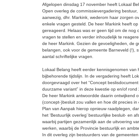
Afgelopen dinsdag 17 november heeft Lokaal Bel
Open overleg de commissievergadering bestuur,
aanwezig, dhr. Markink, wederom haar zorgen ov
enkele vragen gesteld. De heer Markink heeft op
gereageerd. Helaas was er geen tijd om de nog op
vragen te stellen en verder inhoudelijk te reage
de heer Markink. Gezien de gevoeligheden, de gro
belangen, ook voor de gemeente Barneveld (!), ste
aantal schriftelijke vragen.
Lokaal Belang heeft eerder kennisgenomen van 
bijbehorende tijdslijn. In de vergadering heeft Lo
doorgevraagd over het “Concept beslisdocument
duurzame variant” in deze kwestie op en/of ron
De heer Markink antwoordde daarin ontwijkend o
(concept-)besluit zou vallen en hoe dit precies in e
Plan van Aanpak hierop opnieuw raadplegen, dan is
het ‘Bestuurlijk overleg’ bestuurlijke besluit- en 
waarbij partijen gezamenlijk aan de uitvoering va
werken, waarbij de Provincie bestuurlijk en ambtel
In dit overleg zijn bestuurders van de gemeente