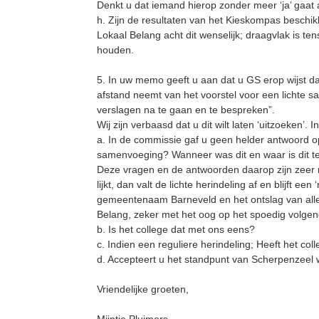
Denkt u dat iemand hierop zonder meer ‘ja’ gaa
h. Zijn de resultaten van het Kieskompas beschikba
Lokaal Belang acht dit wenselijk; draagvlak is te
houden.
5. In uw memo geeft u aan dat u GS erop wijst da
afstand neemt van het voorstel voor een lichte sa
verslagen na te gaan en te bespreken”.
Wij zijn verbaasd dat u dit wilt laten ‘uitzoeken’
a. In de commissie gaf u geen helder antwoord op
samenvoeging? Wanneer was dit en waar is dit te
Deze vragen en de antwoorden daarop zijn zeer r
lijkt, dan valt de lichte herindeling af en blijft 
gemeentenaam Barneveld en het ontslag van alle 
Belang, zeker met het oog op het spoedig volgen
b. Is het college dat met ons eens?
c. Indien een reguliere herindeling; Heeft het col
d. Accepteert u het standpunt van Scherpenzeel w
Vriendelijke groeten,