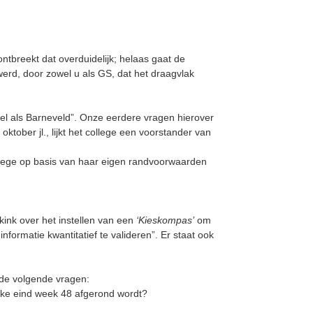
ntbreekt dat overduidelijk; helaas gaat de
erd, door zowel u als GS, dat het draagvlak
eel als Barneveld”. Onze eerdere vragen hierover
oktober jl., lijkt het college een voorstander van
ollege op basis van haar eigen randvoorwaarden
ink over het instellen van een
‘Kieskompas’
om
formatie kwantitatief te valideren”. Er staat ook
 de volgende vragen:
welke eind week 48 afgerond wordt?