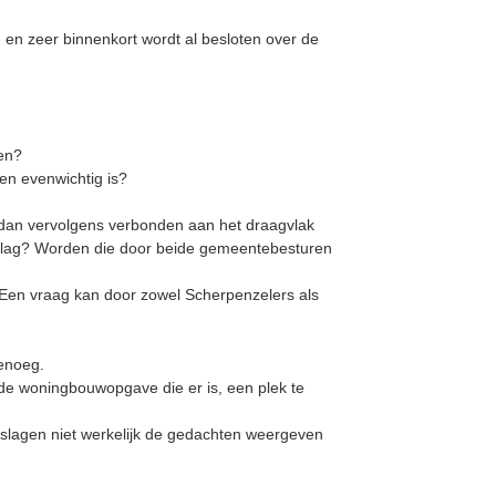
e en zeer binnenkort wordt al besloten over de
ten?
en evenwichtig is?
 dan vervolgens verbonden aan het draagvlak
slag? Worden die door beide gemeentebesturen
t. Een vraag kan door zowel Scherpenzelers als
genoeg.
de woningbouwopgave die er is, een plek te
itslagen niet werkelijk de gedachten weergeven