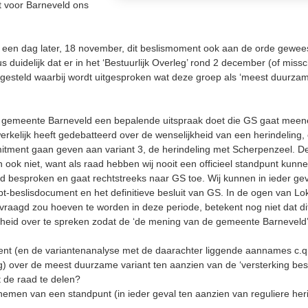
at voor Barneveld ons
een dag later, 18 november, dit beslismoment ook aan de orde geweest
us duidelijk dat er in het ‘Bestuurlijk Overleg’ rond 2 december (of miss
gesteld waarbij wordt uitgesproken wat deze groep als ‘meest duurzame
 gemeente Barneveld een bepalende uitspraak doet die GS gaat meeneme
t werkelijk heeft gedebatteerd over de wenselijkheid van een herindeling
mmitment gaan geven aan variant 3, de herindeling met Scherpenzeel. D
ook niet, want als raad hebben wij nooit een officieel standpunt kun
ad besproken en gaat rechtstreeks naar GS toe. Wij kunnen in ieder ge
t-beslisdocument en het definitieve besluit van GS. In de ogen van Lo
raagd zou hoeven te worden in deze periode, betekent nog niet dat dit o
aarheid over te spreken zodat de ‘de mening van de gemeente Barnevel
ument (en de variantenanalyse met de daarachter liggende aannames c.
ng) over de meest duurzame variant ten aanzien van de ‘versterking be
 de raad te delen?
nemen van een standpunt (in ieder geval ten aanzien van reguliere heri