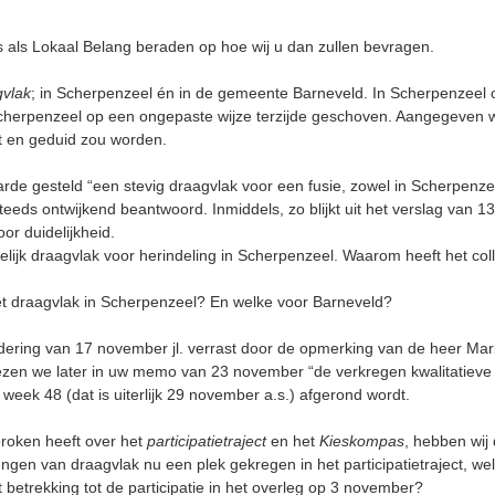
ons als Lokaal Belang beraden op hoe wij u dan zullen bevragen.
gvlak
; in Scherpenzeel én in de gemeente Barneveld. In Scherpenzeel o
 Scherpenzeel op een ongepaste wijze terzijde geschoven. Aangegeven w
t en geduid zou worden.
aarde gesteld “een stevig draagvlak voor een fusie, zowel in Scherpenz
teeds ontwijkend beantwoord. Inmiddels, zo blijkt uit het verslag van 13 
oor duidelijkheid.
pelijk draagvlak voor herindeling in Scherpenzeel. Waarom heeft het c
et draagvlak in Scherpenzeel? En welke voor Barneveld?
ering van 17 november jl. verrast door de opmerking van de heer Mark
ezen we later in uw memo van 23 november “de verkregen kwalitatieve in
week 48 (dat is uiterlijk 29 november a.s.) afgerond wordt.
roken heeft over het
participatietraject
en het
Kieskompas
, hebben wij
rengen van draagvlak nu een plek gekregen in het participatietraject, 
 betrekking tot de participatie in het overleg op 3 november?