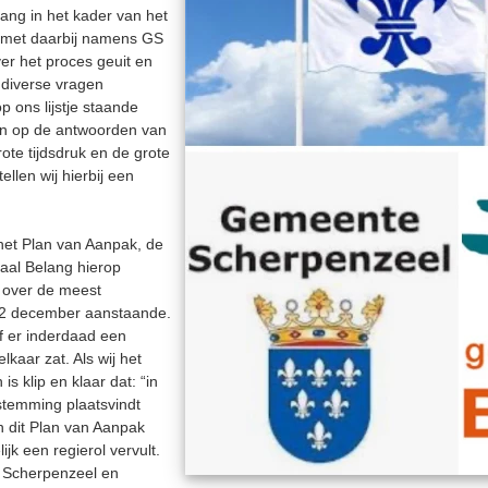
ang in het kader van het
 met daarbij namens GS
er het proces geuit en
 diverse vragen
 ons lijstje staande
ren op de antwoorden van
te tijdsdruk en de grote
llen wij hierbij een
het Plan van Aanpak, de
kaal Belang hierop
 over de meest
d 2 december aanstaande.
f er inderdaad een
lkaar zat. Als wij het
 klip en klaar dat: “in
afstemming plaatsvindt
n dit Plan van Aanpak
ijk een regierol vervult.
n Scherpenzeel en