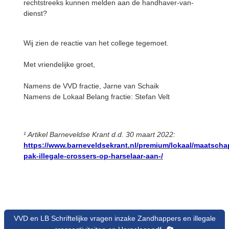
rechtstreeks kunnen melden aan de handhaver-van-
dienst?
Wij zien de reactie van het college tegemoet.
Met vriendelijke groet,
Namens de VVD fractie, Jarne van Schaik
Namens de Lokaal Belang fractie: Stefan Velt
¹ Artikel Barneveldse Krant d.d. 30 maart 2022:
https://www.barneveldsekrant.nl/premium/lokaal/maatscha
pak-illegale-crossers-op-harselaar-aan-/
VVD en LB Schriftelijke vragen inzake Zandhappers en illegale