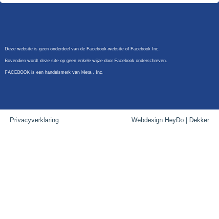
Deze website is geen onderdeel van de Facebook-website of Facebook Inc.
Bovendien wordt deze site op geen enkele wijze door Facebook onderschreven.
FACEBOOK is een handelsmerk van Meta , Inc.
Privacyverklaring
Webdesign HeyDo | Dekker