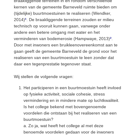
braakliggende terreinen in en rondom verschillende
kernen van de gemeente Barneveld ruimte bieden om
(tijdelijke) buurtmoestuinen te realiseren (Wendker,
2014)
¹
. De braakliggende terreinen zouden er milieu
technisch op vooruit kunnen gaan, vanwege onder
andere een betere omgang met water en het
verminderen van bodemerosie (Hampwaye, 2013)
²
.
Door met inwoners een bruikleenovereenkomst aan te
gaan geeft de gemeente Barneveld de grond voor het
realiseren van een buurtmoestuin te leen zonder dat
daar een tegenprestatie tegenover staat.
Wij stellen de volgende vragen:
Het participeren in een buurtmoestuin heeft invloed
op fysieke activiteit, sociale cohesie, stress
vermindering en in mindere mate op luchtkwaliteit.
Is het college bekend met bovengenoemde
voordelen die ontstaan bij het realiseren van een
buurtmoestuin?
a. Zo ja, wat heeft het college al met deze
benoemde voordelen gedaan voor de inwoners