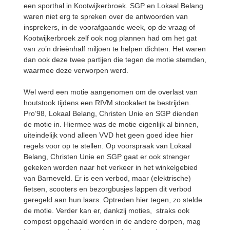
een sporthal in Kootwijkerbroek. SGP en Lokaal Belang
waren niet erg te spreken over de antwoorden van
insprekers, in de voorafgaande week, op de vraag of
Kootwijkerbroek zelf ook nog plannen had om het gat
van zo’n drieënhalf miljoen te helpen dichten. Het waren
dan ook deze twee partijen die tegen de motie stemden,
waarmee deze verworpen werd.
Wel werd een motie aangenomen om de overlast van
houtstook tijdens een RIVM stookalert te bestrijden.
Pro’98, Lokaal Belang, Christen Unie en SGP dienden
de motie in. Hiermee was de motie eigenlijk al binnen,
uiteindelijk vond alleen VVD het geen goed idee hier
regels voor op te stellen. Op voorspraak van Lokaal
Belang, Christen Unie en SGP gaat er ook strenger
gekeken worden naar het verkeer in het winkelgebied
van Barneveld. Er is een verbod, maar (elektrische)
fietsen, scooters en bezorgbusjes lappen dit verbod
geregeld aan hun laars. Optreden hier tegen, zo stelde
de motie. Verder kan er, dankzij moties, straks ook
compost opgehaald worden in de andere dorpen, mag