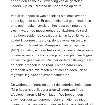
er dan een financiële uitwerking van de gestelde
kaders. Op 28 juni stond de Kadernota op de rol.
Vanuit de oppositie was de kritiek niet mals over het
onderliggende stuk. Er staan helemaal geen kaders in,
er is geen toekomstvisie en het leest ook nog eens
slecht, waren de meest gehoorde klachten. Valt wel
mee hoor, zeiden de coalitiepartijen in koor. Er wordt
duidelijk voorgesorteerd op de toekomst en we zijn
ontzettend blij met het Meerjaren Investeringsplan
(MIP). Eindelijk, en voor het eerst, zet een college eens
op een rij wat er de komende jaren aan plannen liggen
en wat die gaan kosten. Zie hier de tegenstelling tussen
de beide groepen in de raad. En hoe hard er ook
geroepen werd “we moeten het samen doen”, deze
tegenstelling bleef de avond domineren.
De wethouder financiën sprak de kaderloosheid tegen:
“Mijn kader is dat ik eerst alles wil doen wat in de
afgelopen jaren is blijven liggen. We hebben een
stuwmeer aan aangenomen plannen die nog niet
uitgevoerd zijn vanwege onder andere capaciteitstekort