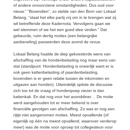
of andere onvoorziene omstandigheden. Dus oud voor
nieuw.” “Bovendien”, zo stelde van den Born van Lokaal
Belang, “staat het elke partij vrij om in te brengen wat zij
wil betreffende deze Kadernota. Vervolgens gaan we
wel stemmen of we het een goed idee vinden.” Dat
gebeurde, ruim dertig moties (een belangrijke
aanbeveling) passeerden deze avond de revue.
Lokaal Belang haalde de diep gekoesterde wens van
afschaffing van de hondenbelasting nog maar eens van
stal (standpunt: Hondenbelasting is oneerlijk want er is
ook geen kattenbelasting of paardenbelasting,
bovendien is er geen relatie tussen de inkomsten en
uitgaven aan honden). Uiteindelijk spitste de discussie
zich toe tot de vraag of hondenpoep viezer is dan
kattenkak. En dat nog voor het avonddiner… De motie
werd aangehouden tot er meer bekend is over
financiële gevolgen van afschaffing. Zo was er nog een
rijtje niet aangenomen moties. Meest opvallende (of
eigenlijk op één na meest opvallend, waarover verderop
meer) was de motie voor oproep tot collegesteun voor