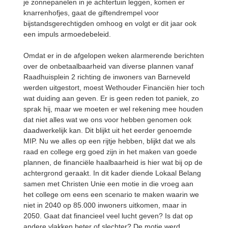
je zonnepanelen in je achtertuin leggen, komen er
knarrenhofjes, gaat de giftendrempel voor
bijstandsgerechtigden omhoog en volgt er dit jaar ook
een impuls armoedebeleid.
Omdat er in de afgelopen weken alarmerende berichten
over de onbetaalbaarheid van diverse plannen vanaf
Raadhuisplein 2 richting de inwoners van Barneveld
werden uitgestort, moest Wethouder Financiën hier toch
wat duiding aan geven. Er is geen reden tot paniek, zo
sprak hij, maar we moeten er wel rekening mee houden
dat niet alles wat we ons voor hebben genomen ook
daadwerkelijk kan. Dit blijkt uit het eerder genoemde
MIP. Nu we alles op een rijtje hebben, blijkt dat we als
raad en college erg goed zijn in het maken van goede
plannen, de financiële haalbaarheid is hier wat bij op de
achtergrond geraakt. In dit kader diende Lokaal Belang
samen met Christen Unie een motie in die vroeg aan
het college om eens een scenario te maken waarin we
niet in 2040 op 85.000 inwoners uitkomen, maar in
2050. Gaat dat financieel veel lucht geven? Is dat op
andere vlakken beter of slechter? De motie werd