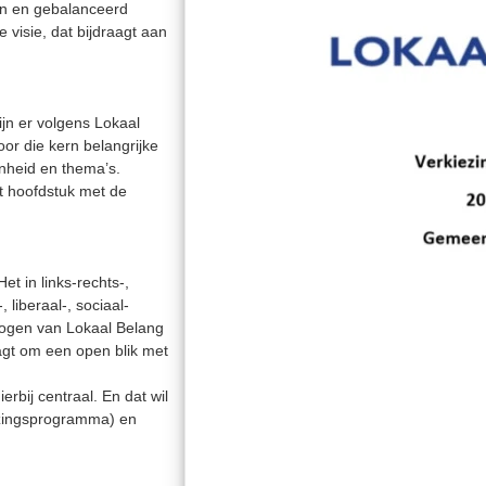
en en gebalanceerd
isie, dat bijdraagt aan
.
ijn er volgens Lokaal
oor die kern belangrijke
nheid en thema’s.
t hoofdstuk met de
et in links-rechts-,
, liberaal-, sociaal-
e ogen van Lokaal Belang
raagt om een open blik met
rbij centraal. En dat wil
ezingsprogramma) en