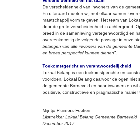
Verscheidenheid en het team
De verscheidenheid van inwoners van de gemeent
En uiteraard moeten wij met elkaar samen leven
maatschappij vorm te geven. Het team van Lokaa
door de grote verscheidenheid in achtergrond. Op
breed in de samenleving vertegenwoordigd en ha
overeenkomstig de volgende passage in onze st
belangen van álle inwoners van de gemeente Bar
en breed perspectief kunnen dienen”
.
Toekomstgericht en verantwoordelijkheid
Lokaal Belang is een toekomstgerichte en constru
voordoen, Lokaal Belang daarvoor de ogen niet s
de gemeente Barneveld en haar inwoners en wil d
positieve, constructieve en pragmatische manier
Mijntje Pluimers-Foeken
Lijsttrekker Lokaal Belang Gemeente Barneveld
December 2017