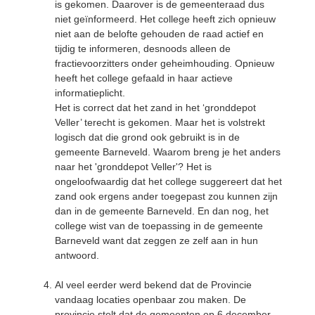
is gekomen. Daarover is de gemeenteraad dus
niet geïnformeerd. Het college heeft zich opnieuw
niet aan de belofte gehouden de raad actief en
tijdig te informeren, desnoods alleen de
fractievoorzitters onder geheimhouding. Opnieuw
heeft het college gefaald in haar actieve
informatieplicht.
Het is correct dat het zand in het ‘gronddepot
Veller’ terecht is gekomen. Maar het is volstrekt
logisch dat die grond ook gebruikt is in de
gemeente Barneveld. Waarom breng je het anders
naar het 'gronddepot Veller'? Het is
ongeloofwaardig dat het college suggereert dat het
zand ook ergens ander toegepast zou kunnen zijn
dan in de gemeente Barneveld. En dan nog, het
college wist van de toepassing in de gemeente
Barneveld want dat zeggen ze zelf aan in hun
antwoord.
Al veel eerder werd bekend dat de Provincie
vandaag locaties openbaar zou maken. De
provincie stelt dat de gemeenten op 6 december