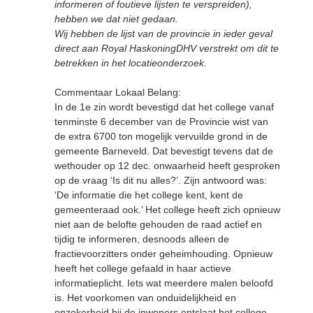
informeren of foutieve lijsten te verspreiden),
hebben we dat niet gedaan.
Wij hebben de lijst van de provincie in ieder geval
direct aan Royal HaskoningDHV verstrekt om dit te
betrekken in het locatieonderzoek.
Commentaar Lokaal Belang:
In de 1e zin wordt bevestigd dat het college vanaf
tenminste 6 december van de Provincie wist van
de extra 6700 ton mogelijk vervuilde grond in de
gemeente Barneveld. Dat bevestigt tevens dat de
wethouder op 12 dec. onwaarheid heeft gesproken
op de vraag ‘Is dit nu alles?’. Zijn antwoord was:
‘De informatie die het college kent, kent de
gemeenteraad ook.’ Het college heeft zich opnieuw
niet aan de belofte gehouden de raad actief en
tijdig te informeren, desnoods alleen de
fractievoorzitters onder geheimhouding. Opnieuw
heeft het college gefaald in haar actieve
informatieplicht. Iets wat meerdere malen beloofd
is. Het voorkomen van onduidelijkheid en
onzekerheid bij de inwoners ontslaat het college