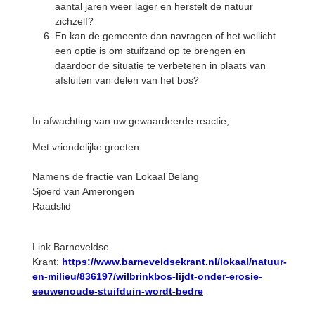
aantal jaren weer lager en herstelt de natuur
zichzelf?
En kan de gemeente dan navragen of het wellicht
een optie is om stuifzand op te brengen en
daardoor de situatie te verbeteren in plaats van
afsluiten van delen van het bos?
In afwachting van uw gewaardeerde reactie,
Met vriendelijke groeten
Namens de fractie van Lokaal Belang
Sjoerd van Amerongen
Raadslid
Link Barneveldse
Krant:
https://www.barneveldsekrant.nl/lokaal/natuur-
en-milieu/836197/wilbrinkbos-lijdt-onder-erosie-
eeuwenoude-stuifduin-wordt-bedre